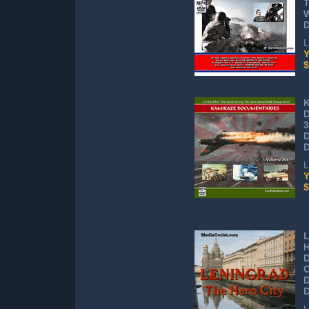
T
W
L
Y
$
D
3
D
L
Y
$
L
H
O
D