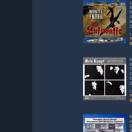
L
B
W
S
M
L
Y
$
M
B
T
C
D
D
L
Y
$
M
n
(
S