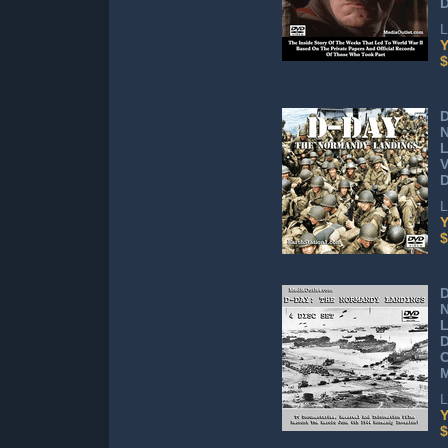
D
L
Y
$
D
V
L
Y
$
D
C
M
L
Y
$