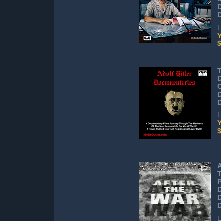
D
L
Y
$
T
D
C
D
L
Y
$
A
T
P
D
L