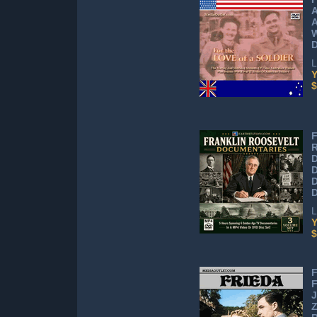
A
A
W
D
L
Y
$
F
R
D
D
D
L
Y
$
F
F
J
Z