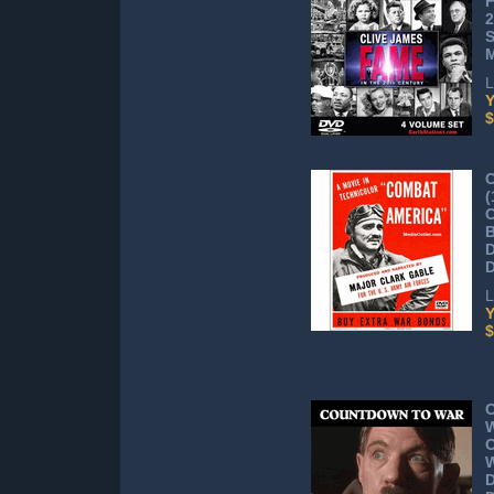
F
2
S
M
L
Y
$
C
(
C
B
L
Y
$
W