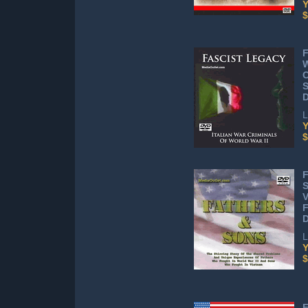
Y
$
F
W
C
S
L
Y
$
F
S
V
F
D
L
Y
$
F