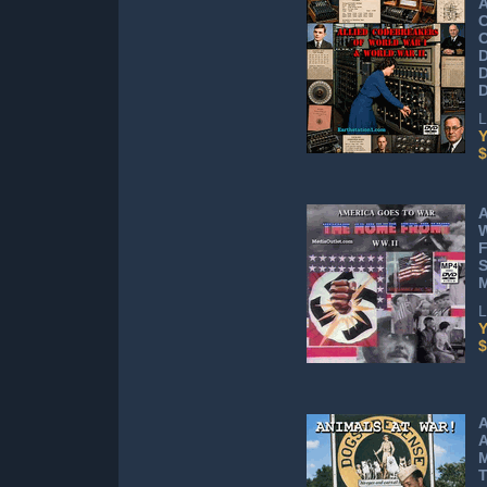
A
C
O
D
L
Y
$
A
F
S
L
Y
$
A
A
M
T