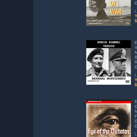
L
Y
$
V
B
R
L
Y
$
E
D
N
F
D
L