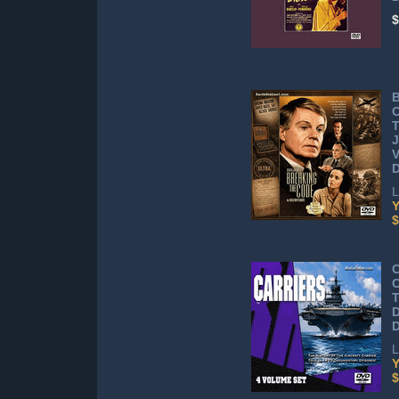
$
B
C
T
J
V
L
Y
$
C
C
T
D
L
Y
$