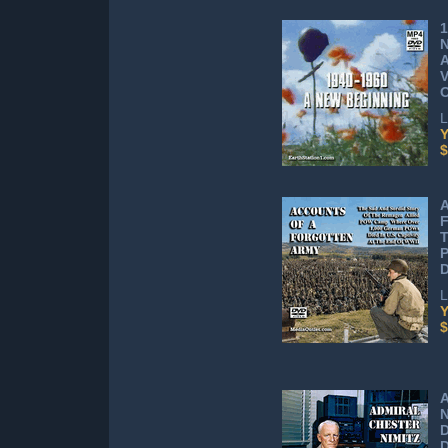
1
N
A
V
L
Y
$
A
F
L
Y
$
A
N
D
D