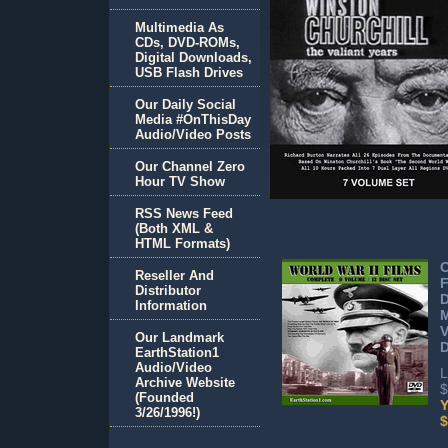
Multimedia As
CDs, DVD-ROMs,
Digital Downloads,
USB Flash Drives
Our Daily Social
Media #OnThisDay
Audio/Video Posts
Our Channel Zero
Hour TV Show
RSS News Feed
(Both XML &
HTML Formats)
C
Reseller And
F
Distributor
D
Information
V
Our Landmark
EarthStation1
Audio/Video
L
Archive Website
$
(Founded
Y
3/26/1996!)
$