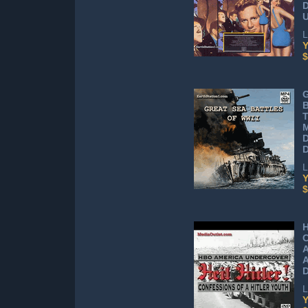
U
L
Y
$
G
B
T
M
L
Y
$
H
C
A
A
D
L
Y