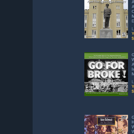
A
C
M
L
Y
$
G
W
A
I
M
L
Y
$
H
W