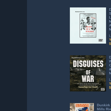
D
S
L
M
A
L
Y
$
D
W
O
&
M
L
Y
$
Dunkirk
Mills Ri