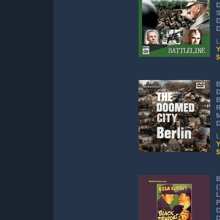
S
D
L
Y
$
B
D
R
L
Y
$
B
(
L
D