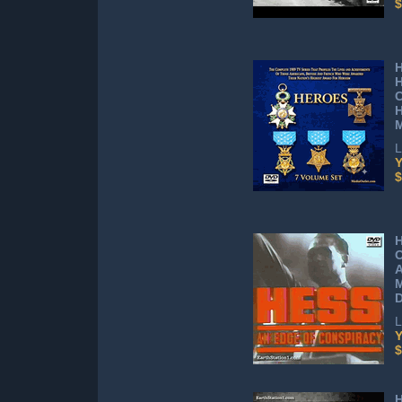
$
H
H
C
M
L
Y
$
H
O
A
L
Y
$
H