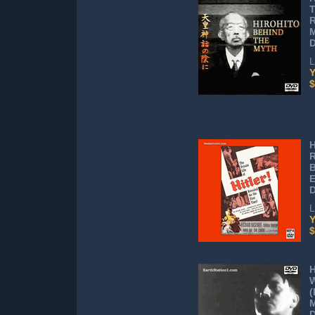
T
R
L
Y
$
H
R
B
L
Y
$
H
W
(
M