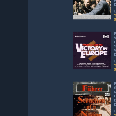
L
Y
$
F
V
E
S
V
L
Y
$
F
S
N
H
D
L
Y