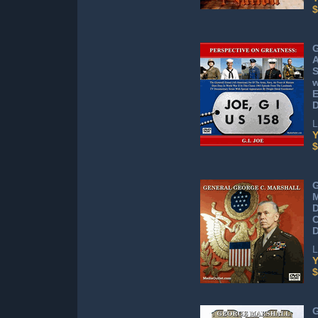
$
G
A
S
w
E
D
L
Y
$
G
M
D
C
L
Y
$
G