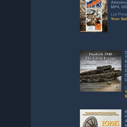
Attenbo
MP4, US
List Pric
Your Sal
D
T
D
L
Y
$
E
H
&
M