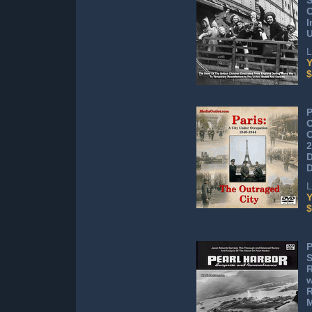
S
C
I
L
Y
$
P
O
O
D
D
L
Y
$
P
S
w
R