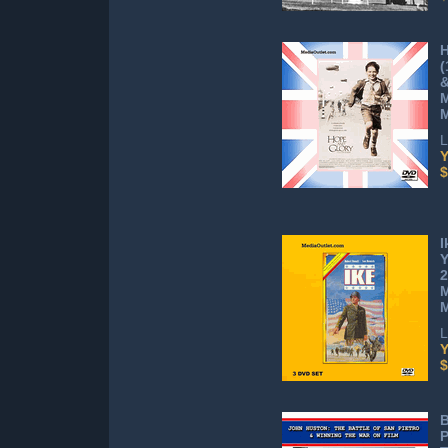
H
(
&
M
M
L
Y
$
I
Y
2
M
M
L
Y
$
B
P