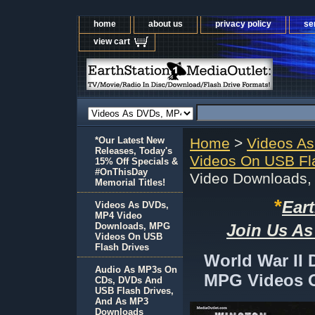
home
about us
privacy policy
se
view cart
*Our Latest New
Home
>
Videos A
Releases, Today's
Videos On USB Fl
15% Off Specials &
#OnThisDay
Video Downloads,
Memorial Titles!
*
Ear
Videos As DVDs,
MP4 Video
Downloads, MPG
Join Us As
Videos On USB
Flash Drives
World War II
Audio As MP3s On
MPG Videos O
CDs, DVDs And
USB Flash Drives,
And As MP3
Downloads