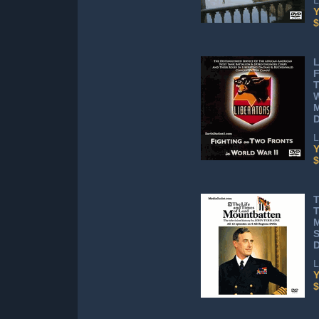
L
Y
$
L
F
T
W
L
Y
$
T
T
M
S
L
Y
$