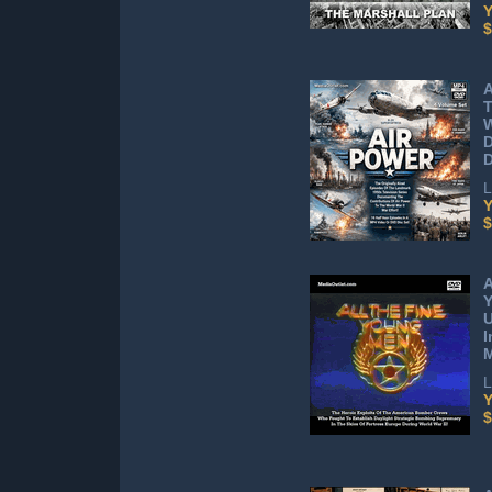
Y
$
A
T
W
D
L
Y
$
A
Y
U
I
L
Y
$