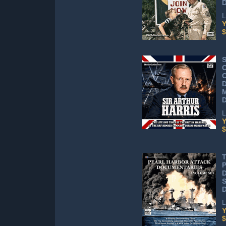
L
Y
$
S
D
L
Y
$
T
P
S
L
Y
$