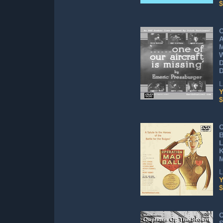
$
O
A
M
W
D
L
Y
$
O
B
K
M
L
Y
$
O