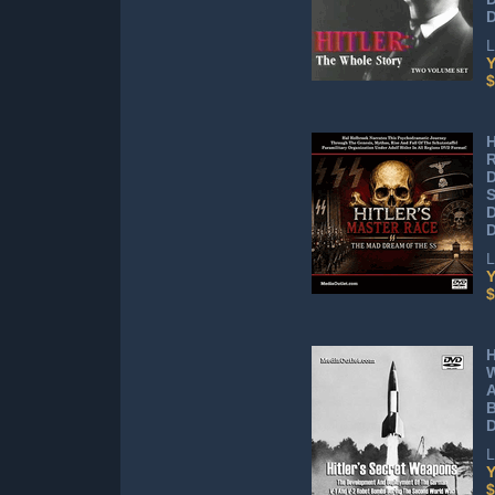
D
L
Y
$
H
R
D
S
D
L
Y
$
H
W
A
L
Y
$