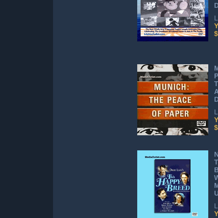
D
L
Y
$
M
P
A
L
Y
$
N
T
B
W
L
Y