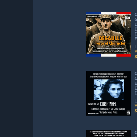
C
G
D
D
F
L
Y
$
C
C
B
E
L
Y
$
C