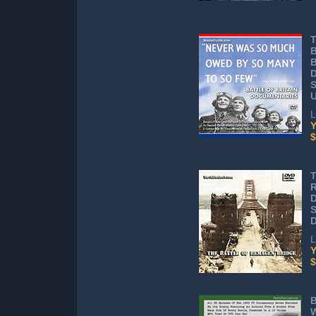
T
B
B
D
S
L
Y
$
T
D
S
L
Y
$
B
W